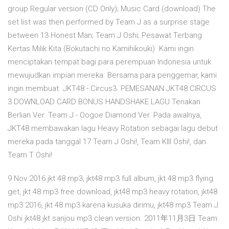
group Regular version (CD Only); Music Card (download) The
set list was then performed by Team J as a surprise stage
between 13 Honest Man; Team J Oshi; Pesawat Terbang
Kertas Milik Kita (Bokutachi no Kamihikouki) Kami ingin
menciptakan tempat bagi para perempuan Indonesia untuk
mewujudkan impian mereka. Bersama para penggemar, kami
ingin membuat JKT48 - Circus3. PEMESANAN JKT48 CIRCUS
3 DOWNLOAD CARD BONUS HANDSHAKE LAGU Teriakan
Berlian Ver. Team J - Oogoe Diamond Ver. Pada awalnya,
JKT48 membawakan lagu Heavy Rotation sebagai lagu debut
mereka pada tanggal 17 Team J Oshi!, Team KIII Oshi!, dan
Team T Oshi!
9 Nov 2016 jkt 48 mp3, jkt48 mp3 full album, jkt 48 mp3 flying
get, jkt 48 mp3 free download, jkt48 mp3 heavy rotation, jkt48
mp3 2016, jkt 48 mp3 karena kusuka dirimu, jkt48 mp3 Team J
Oshi jkt48 jkt sanjou mp3 clean version. 2011年11月3日 Team.