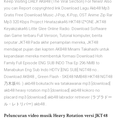
Keep Visiting DAILY AKB48 (The Viral Section) For News! Also
you can Report copyrighted link Download Lagu Akb48 Mp3
Gratis Free Download Music J-Pop, K-Pop, OST Anime Zip Rar
Mp3 320 Kbps Project Hinatazaka46 HKT48 IZ*ONE JKT48
Keyakizaka46 Little Glee Online Radio. Download Software
dan Game terbaru Full Version, Tutorial komputer, berita
seputar JKT48 Pada akhir penampilan mereka, JKT48
mendapat pujian dari kapten AKB48 Minami Takahashi untuk
kepandaian mereka membentuk formasi Download Hoh
Family Full Episode ENG SUB INDO Thai Ep 296 NMB to
Manabukun Eng Sub Indo HDTV [ENG SUB] NGT48 no…
Download AKB48 _ Green Flash - SKE48 NMB48 HKT48 NGT48
乃木坂46. ) akb48 bokutachi wa tatakawanai mp3 [download]
akb48 heavy rotation mp3 [download] akb48 kokoro no
placard mp3 [download] akb48 labrador retriever (ラブラドー
ル・レトリバー) akb48…
Peluncuran video musik Heavy Rotation versi JKT48