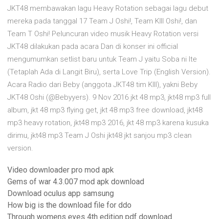
JKT48 membawakan lagu Heavy Rotation sebagai lagu debut
mereka pada tanggal 17 Team J Oshi!, Team KIII Oshi!, dan
Team T Oshi! Peluncuran video musik Heavy Rotation versi
JKT48 dilakukan pada acara Dan di konser ini official
mengumumkan setlist baru untuk Team J yaitu Soba ni Ite
(Tetaplah Ada di Langit Biru), serta Love Trip (English Version).
Acara Radio dari Beby (anggota JKT48 tim KIII), yakni Beby
JKT48 Oshi (@Bebyyers). 9 Nov 2016 jkt 48 mp3, jkt48 mp3 full
album, jkt 48 mp3 flying get, jkt 48 mp3 free download, jkt48
mp3 heavy rotation, jkt48 mp3 2016, jkt 48 mp3 karena kusuka
dirimu, jkt48 mp3 Team J Oshi jkt48 jkt sanjou mp3 clean
version.
Video downloader pro mod apk
Gems of war 4.3.007 mod apk download
Download oculus app samsung
How big is the download file for ddo
Through womens eyes 4th edition pdf download