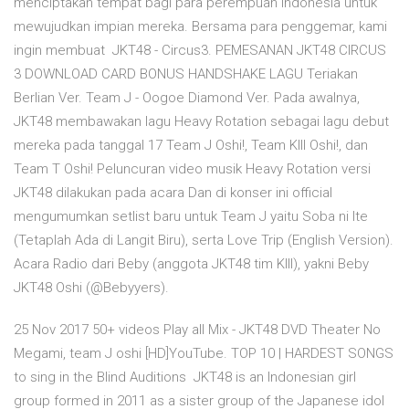
menciptakan tempat bagi para perempuan Indonesia untuk
mewujudkan impian mereka. Bersama para penggemar, kami
ingin membuat JKT48 - Circus3. PEMESANAN JKT48 CIRCUS
3 DOWNLOAD CARD BONUS HANDSHAKE LAGU Teriakan
Berlian Ver. Team J - Oogoe Diamond Ver. Pada awalnya,
JKT48 membawakan lagu Heavy Rotation sebagai lagu debut
mereka pada tanggal 17 Team J Oshi!, Team KIII Oshi!, dan
Team T Oshi! Peluncuran video musik Heavy Rotation versi
JKT48 dilakukan pada acara Dan di konser ini official
mengumumkan setlist baru untuk Team J yaitu Soba ni Ite
(Tetaplah Ada di Langit Biru), serta Love Trip (English Version).
Acara Radio dari Beby (anggota JKT48 tim KIII), yakni Beby
JKT48 Oshi (@Bebyyers).
25 Nov 2017 50+ videos Play all Mix - JKT48 DVD Theater No
Megami, team J oshi [HD]YouTube. TOP 10 | HARDEST SONGS
to sing in the Blind Auditions JKT48 is an Indonesian girl
group formed in 2011 as a sister group of the Japanese idol