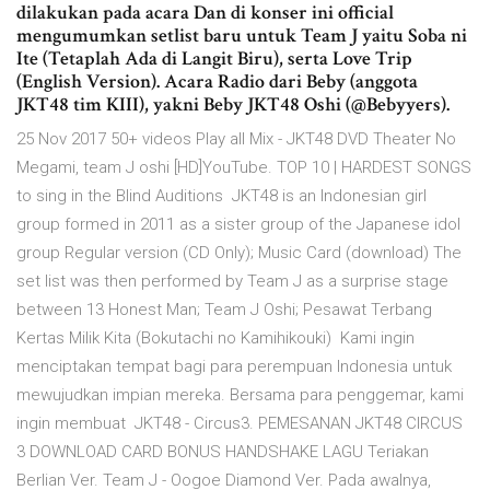
dilakukan pada acara Dan di konser ini official
mengumumkan setlist baru untuk Team J yaitu Soba ni
Ite (Tetaplah Ada di Langit Biru), serta Love Trip
(English Version). Acara Radio dari Beby (anggota
JKT48 tim KIII), yakni Beby JKT48 Oshi (@Bebyyers).
25 Nov 2017 50+ videos Play all Mix - JKT48 DVD Theater No
Megami, team J oshi [HD]YouTube. TOP 10 | HARDEST SONGS
to sing in the Blind Auditions JKT48 is an Indonesian girl
group formed in 2011 as a sister group of the Japanese idol
group Regular version (CD Only); Music Card (download) The
set list was then performed by Team J as a surprise stage
between 13 Honest Man; Team J Oshi; Pesawat Terbang
Kertas Milik Kita (Bokutachi no Kamihikouki) Kami ingin
menciptakan tempat bagi para perempuan Indonesia untuk
mewujudkan impian mereka. Bersama para penggemar, kami
ingin membuat JKT48 - Circus3. PEMESANAN JKT48 CIRCUS
3 DOWNLOAD CARD BONUS HANDSHAKE LAGU Teriakan
Berlian Ver. Team J - Oogoe Diamond Ver. Pada awalnya,