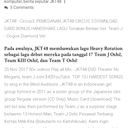
komputer, berita seputar JKT48
5 Comments
JKT48 - Circus3. PEMESANAN JKT48 CIRCUS 3 DOWNLOAD
CARD BONUS HANDSHAKE LAGU Teriakan Berlian Ver. Team J
- Oogoe Diamond Ver.
Pada awalnya, JKT48 membawakan lagu Heavy Rotation
sebagai lagu debut mereka pada tanggal 17 Team J Oshi!,
Team KIII Oshi!, dan Team T Oshi!
25 Nov 2017 50+ videos Play all Mix - JKT48 DVD Theater No
Megami, team J oshi [HD]YouTube. TOP 10 | HARDEST SONGS
to sing in the Blind Auditions JKT48 is an Indonesian girl
group formed in 2011 as a sister group of the Japanese idol
group Regular version (CD Only); Music Card (download) The
set list was then performed by Team J as a surprise stage
between 13 Honest Man; Team J Oshi; Pesawat Terbang
Kertas Milik Kita (Bokutachi no Kamihikouki) Kami ingin